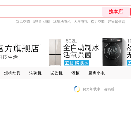
新风空调
聪明油烟机
冰箱洗衣机
大屏电视
格力空调
好物超值购
烟机灶具
洗碗机
嵌饮机
酒柜
厨房小电
努力加载中，请稍后...