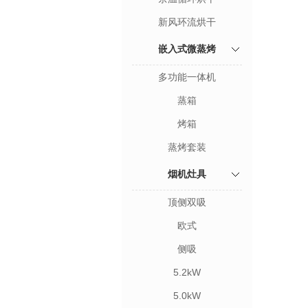
新风环流烘干
嵌入式微蒸烤
多功能一体机
蒸箱
烤箱
蒸烤套装
烟机灶具
顶侧双吸
欧式
侧吸
5.2kW
5.0kW