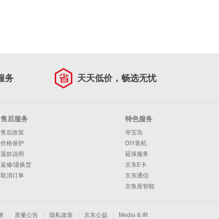
服务
天天低价，畅选无忧
售后服务
特色服务
售后政策
夺宝岛
价格保护
DIY装机
退款说明
延保服务
返修/退换货
京东E卡
取消订单
京东通信
京鱼座智能
测
|
质量公告
|
隐私政策
|
京东公益
|
Media & IR