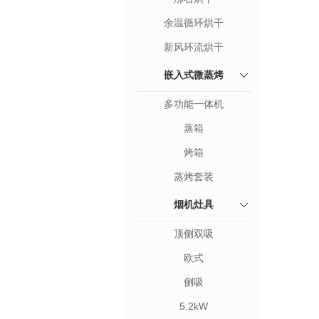
余温循环烘干
新风环流烘干
嵌入式微蒸烤
多功能一体机
蒸箱
烤箱
蒸烤套装
烟机灶具
顶侧双吸
欧式
侧吸
5.2kW