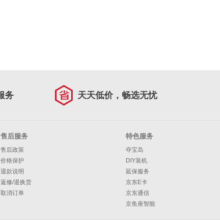
服务
天天低价，畅选无忧
售后服务
特色服务
售后政策
夺宝岛
价格保护
DIY装机
退款说明
延保服务
返修/退换货
京东E卡
取消订单
京东通信
京鱼座智能