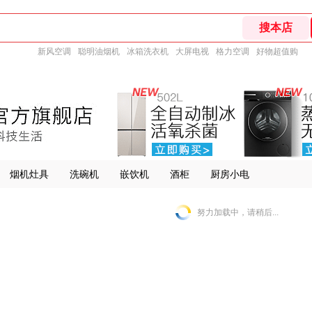
新风空调
聪明油烟机
冰箱洗衣机
大屏电视
格力空调
好物超值购
烟机灶具
洗碗机
嵌饮机
酒柜
厨房小电
努力加载中，请稍后...